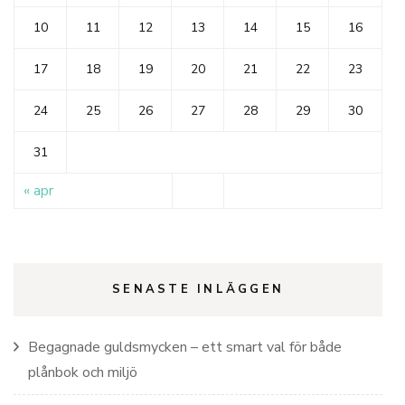
10
11
12
13
14
15
16
17
18
19
20
21
22
23
24
25
26
27
28
29
30
31
« apr
SENASTE INLÄGGEN
Begagnade guldsmycken – ett smart val för både
plånbok och miljö