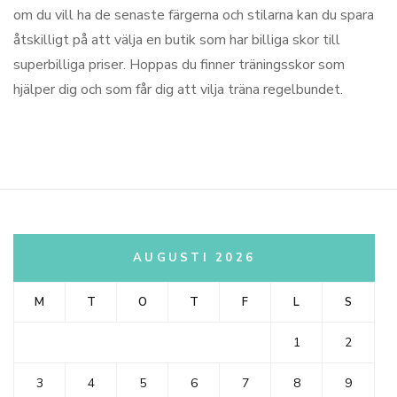
om du vill ha de senaste färgerna och stilarna kan du spara
åtskilligt på att välja en butik som har billiga skor till
superbilliga priser. Hoppas du finner träningsskor som
hjälper dig och som får dig att vilja träna regelbundet.
AUGUSTI 2026
M
T
O
T
F
L
S
1
2
3
4
5
6
7
8
9