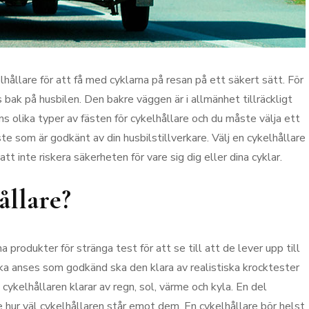
hållare för att få med cyklarna på resan på ett säkert sätt. För
 bak på husbilen. Den bakre väggen är i allmänhet tillräckligt
nns olika typer av fästen för cykelhållare och du måste välja ett
äste som är godkänt av din husbilstillverkare. Välj en cykelhållare
tt inte riskera säkerheten för vare sig dig eller dina cyklar.
ållare?
na produkter för stränga test för att se till att de lever upp till
ska anses som godkänd ska den klara av realistiska krocktester
 cykelhållaren klarar av regn, sol, värme och kyla. En del
se hur väl cykelhållaren står emot dem. En cykelhållare bör helst