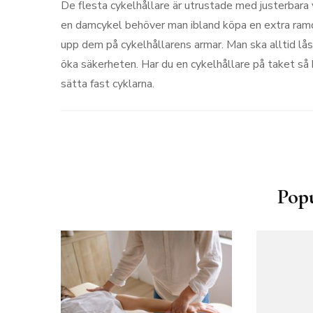
De flesta cykelhållare är utrustade med justerbara va
en damcykel behöver man ibland köpa en extra ramd
upp dem på cykelhållarens armar. Man ska alltid lås
öka säkerheten. Har du en cykelhållare på taket så 
sätta fast cyklarna.
Inläggsnavigering
Popu