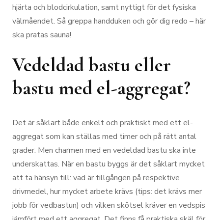
hjärta och blodcirkulation, samt nyttigt för det fysiska
välmåendet. Så greppa handduken och gör dig redo – här
ska pratas sauna!
Vedeldad bastu eller
bastu med el-aggregat?
Det är såklart både enkelt och praktiskt med ett el-
aggregat som kan ställas med timer och på rätt antal
grader. Men charmen med en vedeldad bastu ska inte
underskattas. När en bastu byggs är det såklart mycket
att ta hänsyn till: vad är tillgången på respektive
drivmedel, hur mycket arbete krävs (tips: det krävs mer
jobb för vedbastun) och vilken skötsel kräver en vedspis
jämfört med ett aggregat. Det finns få praktiska skäl för